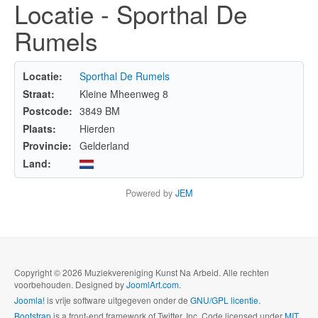
Locatie - Sporthal De
Rumels
Locatie:
Sporthal De Rumels
Straat:
Kleine Mheenweg 8
Postcode:
3849 BM
Plaats:
Hierden
Provincie:
Gelderland
Land:
Powered by
JEM
Copyright © 2026 Muziekvereniging Kunst Na Arbeid. Alle rechten
voorbehouden. Designed by
JoomlArt.com
.
Joomla!
is vrije software uitgegeven onder de
GNU/GPL licentie.
Bootstrap
is a front-end framework of Twitter, Inc. Code licensed under
MIT