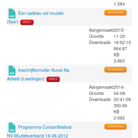
1.584
Een cadeau vol muziek
Download
(flyer)
HEET
Aangemaakt
2015-
Grootte
11-20
Downloads
19:52:15
864.87
KB
3.863
Inschrijfformulier Kunst Na
Download
Arbeid (Leerlingen)
HEET
Aangemaakt
2014-
Grootte
04-09
Downloads
20:41:08
350.66
KB
2.692
Programma Concertfestival
Download
NV Muziekverband 16-06-2012