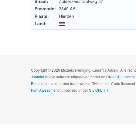
Straat:
Zuiderzeestraatweg 57
Postcode:
3849 AB
Plaats:
Hierden
Land:
Copyright © 2026 Muziekvereniging Kunst Na Arbeid. Alle rec
Joomla!
is vrije software uitgegeven onder de
GNU/GPL licentie
Bootstrap
is a front-end framework of Twitter, Inc. Code license
Font Awesome
font licensed under
SIL OFL 1.1
.