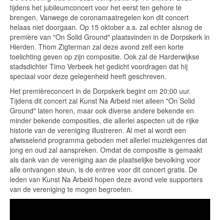
tijdens het jubileumconcert voor het eerst ten gehore te
brengen. Vanwege de coronamaatregelen kon dit concert
helaas niet doorgaan. Op 15 oktober a.s. zal echter alsnog de
première van "On Solid Ground" plaatsvinden in de Dorpskerk in
Hierden. Thom Zigterman zal deze avond zelf een korte
toelichting geven op zijn compositie. Ook zal de Harderwijkse
stadsdichter Timo Verbeek het gedicht voordragen dat hij
speciaal voor deze gelegenheid heeft geschreven.
Het premièreconcert in de Dorpskerk begint om 20:00 uur.
Tijdens dit concert zal Kunst Na Arbeid niet alleen "On Solid
Ground" laten horen, maar ook diverse andere bekende en
minder bekende composities, die allerlei aspecten uit de rijke
historie van de vereniging illustreren. Al met al wordt een
afwisselend programma geboden met allerlei muziekgenres dat
jong en oud zal aanspreken. Omdat de compositie is gemaakt
als dank van de vereniging aan de plaatselijke bevolking voor
alle ontvangen steun, is de entree voor dit concert gratis. De
leden van Kunst Na Arbeid hopen deze avond vele supporters
van de vereniging te mogen begroeten.