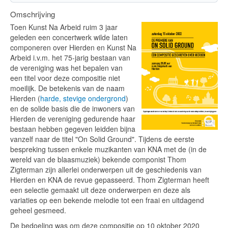
Omschrijving
Toen Kunst Na Arbeid ruim 3 jaar
geleden een concertwerk wilde laten
componeren over Hierden en Kunst Na
Arbeid i.v.m. het 75-jarig bestaan van
de vereniging was het bepalen van
een titel voor deze compositie niet
moeilijk. De betekenis van de naam
Hierden (
harde, stevige ondergrond
)
en de solide basis die de inwoners van
Hierden de vereniging gedurende haar
bestaan hebben gegeven leidden bijna
vanzelf naar de titel "On Solid Ground". Tijdens de eerste
bespreking tussen enkele muzikanten van KNA met de (in de
wereld van de blaasmuziek) bekende componist Thom
Zigterman zijn allerlei onderwerpen uit de geschiedenis van
Hierden en KNA de revue gepasseerd. Thom Zigterman heeft
een selectie gemaakt uit deze onderwerpen en deze als
variaties op een bekende melodie tot een fraai en uitdagend
geheel gesmeed.
De bedoeling was om deze compositie op 10 oktober 2020