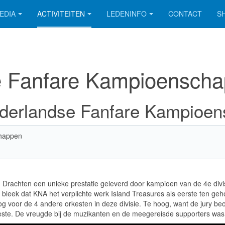
EDIA
ACTIVITEITEN
LEDENINFO
CONTACT
S
 Fanfare Kampioensch
derlandse Fanfare Kampioe
happen
 Drachten een unieke prestatie geleverd door kampioen van de 4e divi
ing bleek dat KNA het verplichte werk Island Treasures als eerste ten 
g voor de 4 andere orkesten in deze divisie. Te hoog, want de jury be
te. De vreugde bij de muzikanten en de meegereisde supporters was