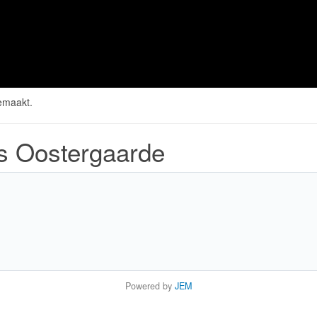
gemaakt.
ts Oostergaarde
Powered by
JEM