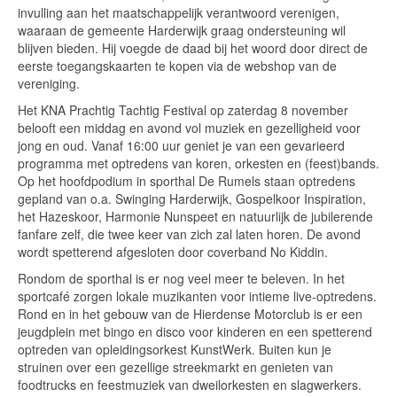
invulling aan het maatschappelijk verantwoord verenigen,
waaraan de gemeente Harderwijk graag ondersteuning wil
blijven bieden. Hij voegde de daad bij het woord door direct de
eerste toegangskaarten te kopen via de webshop van de
vereniging.
Het KNA Prachtig Tachtig Festival op zaterdag 8 november
belooft een middag en avond vol muziek en gezelligheid voor
jong en oud. Vanaf 16:00 uur geniet je van een gevarieerd
programma met optredens van koren, orkesten en (feest)bands.
Op het hoofdpodium in sporthal De Rumels staan optredens
gepland van o.a. Swinging Harderwijk, Gospelkoor Inspiration,
het Hazeskoor, Harmonie Nunspeet en natuurlijk de jubilerende
fanfare zelf, die twee keer van zich zal laten horen. De avond
wordt spetterend afgesloten door coverband No Kiddin.
Rondom de sporthal is er nog veel meer te beleven. In het
sportcafé zorgen lokale muzikanten voor intieme live-optredens.
Rond en in het gebouw van de Hierdense Motorclub is er een
jeugdplein met bingo en disco voor kinderen en een spetterend
optreden van opleidingsorkest KunstWerk. Buiten kun je
struinen over een gezellige streekmarkt en genieten van
foodtrucks en feestmuziek van dweilorkesten en slagwerkers.