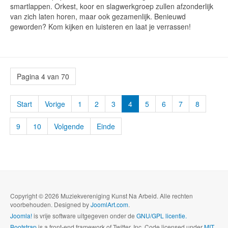
smartlappen. Orkest, koor en slagwerkgroep zullen afzonderlijk
van zich laten horen, maar ook gezamenlijk. Benieuwd
geworden? Kom kijken en luisteren en laat je verrassen!
Pagina 4 van 70
Start
Vorige
1
2
3
4
5
6
7
8
9
10
Volgende
Einde
Copyright © 2026 Muziekvereniging Kunst Na Arbeid. Alle rechten
voorbehouden. Designed by
JoomlArt.com
.
Joomla!
is vrije software uitgegeven onder de
GNU/GPL licentie.
Bootstrap
is a front-end framework of Twitter, Inc. Code licensed under
MIT