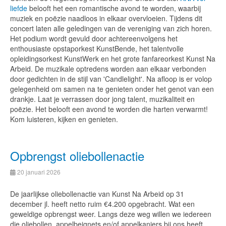
liefde
belooft het een romantische avond te worden, waarbij
muziek en poëzie naadloos in elkaar overvloeien. Tijdens dit
concert laten alle geledingen van de vereniging van zich horen.
Het podium wordt gevuld door achtereenvolgens het
enthousiaste opstaporkest KunstBende, het talentvolle
opleidingsorkest KunstWerk en het grote fanfareorkest Kunst Na
Arbeid. De muzikale optredens worden aan elkaar verbonden
door gedichten in de stijl van 'Candlelight'. Na afloop is er volop
gelegenheid om samen na te genieten onder het genot van een
drankje. Laat je verrassen door jong talent, muzikaliteit en
poëzie. Het belooft een avond te worden die harten verwarmt!
Kom luisteren, kijken en genieten.
Opbrengst oliebollenactie
20 januari 2026
De jaarlijkse oliebollenactie van Kunst Na Arbeid op 31
december jl. heeft netto ruim €4.200 opgebracht. Wat een
geweldige opbrengst weer. Langs deze weg willen we iedereen
die oliebollen, appelbeignets en/of appelkanjers bij ons heeft