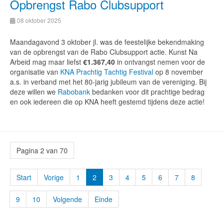
Opbrengst Rabo Clubsupport
08 oktober 2025
Maandagavond 3 oktober jl. was de feestelijke bekendmaking
van de opbrengst van de Rabo Clubsupport actie. Kunst Na
Arbeid mag maar liefst
€1.367,40
in ontvangst nemen voor de
organisatie van
KNA Prachtig Tachtig Festival
op 8 november
a.s. in verband met het 80-jarig jubileum van de vereniging. Bij
deze willen we
Rabobank
bedanken voor dit prachtige bedrag
en ook iedereen die op KNA heeft gestemd tijdens deze actie!
Pagina 2 van 70
Start
Vorige
1
2
3
4
5
6
7
8
9
10
Volgende
Einde