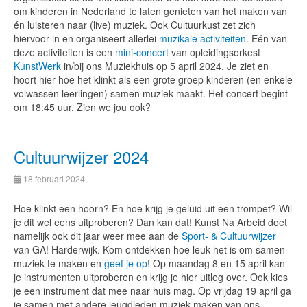
om kinderen in Nederland te laten genieten van het maken van
én luisteren naar (live) muziek. Ook Cultuurkust zet zich
hiervoor in en organiseert allerlei
muzikale activiteiten
. Eén van
deze activiteiten is een
mini-concert
van opleidingsorkest
KunstWerk
in/bij ons Muziekhuis op 5 april 2024. Je ziet en
hoort hier hoe het klinkt als een grote groep kinderen (en enkele
volwassen leerlingen) samen muziek maakt. Het concert begint
om 18:45 uur. Zien we jou ook?
Cultuurwijzer 2024
18 februari 2024
Hoe klinkt een hoorn? En hoe krijg je geluid uit een trompet? Wil
je dit wel eens uitproberen? Dan kan dat! Kunst Na Arbeid doet
namelijk ook dit jaar weer mee aan de
Sport- & Cultuurwijzer
van GA! Harderwijk. Kom ontdekken hoe leuk het is om samen
muziek te maken en
geef je op
! Op maandag 8 en 15 april kan
je instrumenten uitproberen en krijg je hier uitleg over. Ook kies
je een instrument dat mee naar huis mag. Op vrijdag 19 april ga
je samen met andere jeugdleden muziek maken van ons