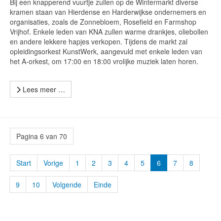
Bij een knapperend vuurtje zullen op de Wintermarkt diverse
kramen staan van Hierdense en Harderwijkse ondernemers en
organisaties, zoals de Zonnebloem, Rosefield en Farmshop
Vrijhof. Enkele leden van KNA zullen warme drankjes, oliebollen
en andere lekkere hapjes verkopen. Tijdens de markt zal
opleidingsorkest KunstWerk, aangevuld met enkele leden van
het A-orkest, om 17:00 en 18:00 vrolijke muziek laten horen.
Lees meer …
Pagina 6 van 70
Start
Vorige
1
2
3
4
5
6
7
8
9
10
Volgende
Einde